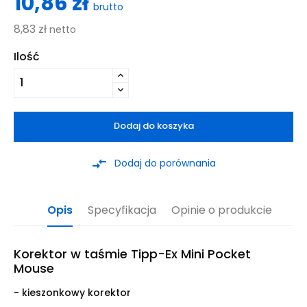
10,86 zł
brutto
8,83 zł
netto
Ilość
Dodaj do koszyka
compare_arrows
Dodaj do porównania
Opis
Specyfikacja
Opinie o produkcie
Korektor w taśmie Tipp-Ex Mini Pocket
Mouse
- kieszonkowy korektor