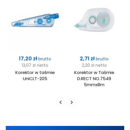
Cena
Cena
17,20 zł
2,71 zł
brutto
brutto
13,07 zł
netto
2,20 zł
netto
s
Korektor w taśmie
Korektor w Taśmie
K
UniCLT-205
D.RECT NO.7549
5mmx8m