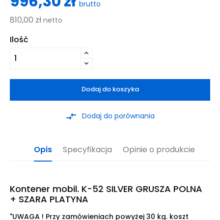
996,30 zł
brutto
810,00 zł
netto
Ilość
Dodaj do koszyka
compare_arrows
Dodaj do porównania
Opis
Specyfikacja
Opinie o produkcie
Kontener mobil. K-52 SILVER GRUSZA POLNA
+ SZARA PLATYNA
"UWAGA ! Przy zamówieniach powyżej 30 kg. koszt