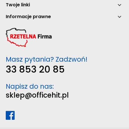
Twoje linki

Informacje prawne

Masz pytania? Zadzwoń!
33 853 20 85
Napisz do nas:
sklep@officehit.pl