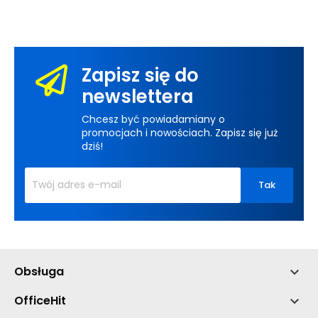
Zapisz się do
newslettera
Chcesz być powiadamiany o
promocjach i nowościach. Zapisz się już
dziś!
Obsługa

OfficeHit
