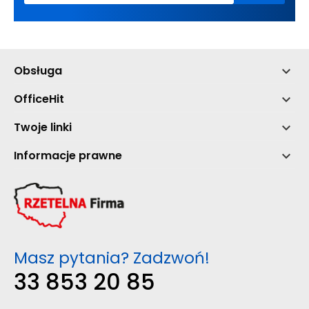
Obsługa

OfficeHit

Twoje linki

Informacje prawne

Masz pytania? Zadzwoń!
33 853 20 85