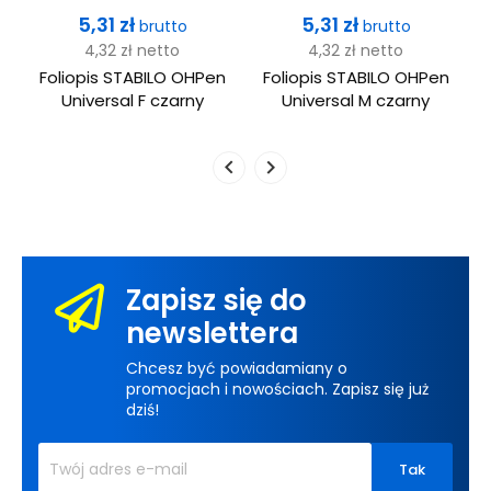
Cena
Cena
5,31 zł
5,31 zł
brutto
brutto
4,32 zł
netto
4,32 zł
netto
y
Foliopis STABILO OHPen
Foliopis STABILO OHPen
Universal F czarny
Universal M czarny
Zapisz się do
newslettera
Chcesz być powiadamiany o
promocjach i nowościach. Zapisz się już
dziś!