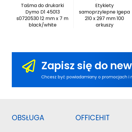
mm
Taśma do drukarki
Etykiety
on
Dymo D1 45013
samoprzylepne Igepa
s0720530 12 mm x 7 m
210 x 297 mm 100
black/white
arkuszy
Zapisz się do new
Chcesz być powiadamiany o promocjach i now
OBSŁUGA
OFFICEHIT