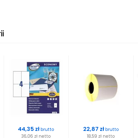
ii
Cena
Cena
44,35 zł
22,87 zł
brutto
brutto
36,06 zł
netto
18,59 zł
netto