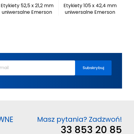
Etykiety 52,5 x 21,2 mm
Etykiety 105 x 42,4 mm
Et
uniwersalne Emerson
uniwersalne Emerson
un
WNE
Masz pytania? Zadzwoń!
33 853 20 85