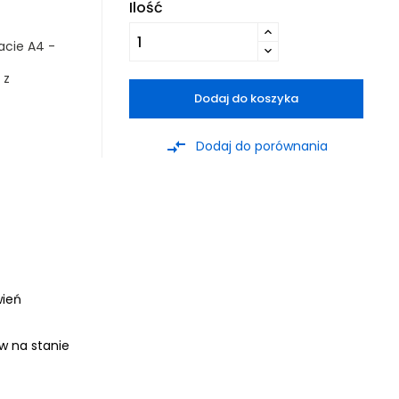
Ilość
acie A4 -
 z
Dodaj do koszyka
compare_arrows
Dodaj do porównania
wień
ów na stanie