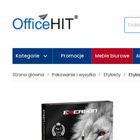
keyboard_arrow_down
Kategorie
Promocje
Meble biurowe
A
Strona główna
Pakowanie i wysyłka
Etykiety
Etyk