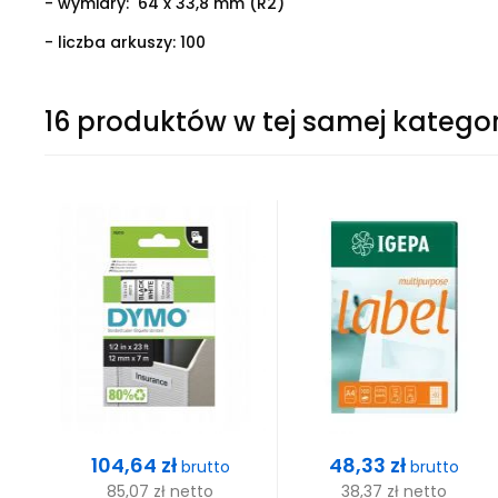
- wymiary: 64 x 33,8 mm (R2)
- liczba arkuszy: 100
16 produktów w tej samej kategor
Cena
Cena
104,64 zł
48,33 zł
brutto
brutto
85,07 zł
netto
38,37 zł
netto