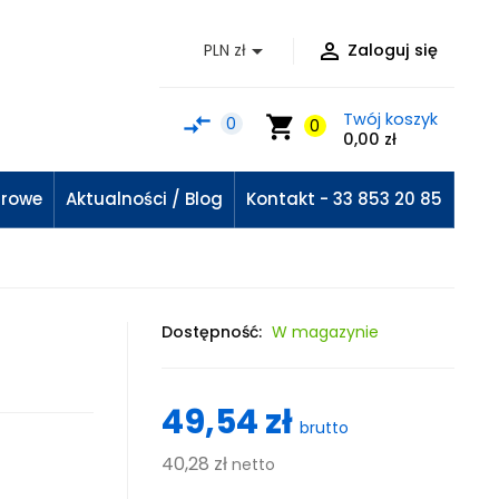


PLN zł
Zaloguj się
Twój koszyk
compare_arrows
shopping_cart
0
0
0,00 zł
urowe
Aktualności / Blog
Kontakt - 33 853 20 85
Dostępność:
W magazynie
49,54 zł
brutto
40,28 zł
netto