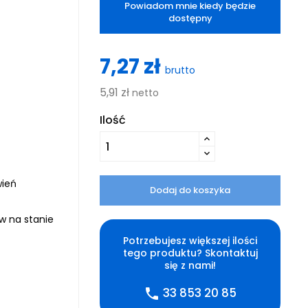
Powiadom mnie kiedy będzie
dostępny
7,27 zł
brutto
5,91 zł
netto
Ilość
wień
Dodaj do koszyka
ów na stanie
Potrzebujesz większej ilości
tego produktu? Skontaktuj
się z nami!
33 853 20 85
phone