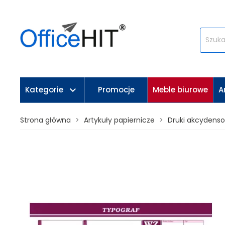
keyboard_arrow_down
Kategorie
Promocje
Meble biurowe
A
Strona główna
Artykuły papiernicze
Druki akcydens