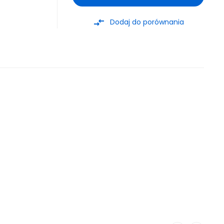
compare_arrows
Dodaj do porównania