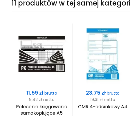
11 produktów w tej samej kategori
Cena
Cena
11,59 zł
23,75 zł
brutto
brutto
9,42 zł
netto
19,31 zł
netto
Polecenie księgowania
CMR 4-odcinkowy A4
samokopiujące A5