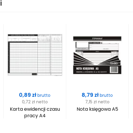
i
Cena
Cena
0,89 zł
8,79 zł
brutto
brutto
0,72 zł
netto
7,15 zł
netto
Karta ewidencji czasu
Nota księgowa A5
pracy A4