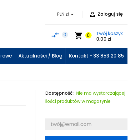


PLN zł
Zaloguj się
Twój koszyk
compare_arrows
shopping_cart
0
0
0,00 zł
urowe
Aktualności / Blog
Kontakt - 33 853 20 85
Dostępność:
Nie ma wystarczającej
ilości produktów w magazynie