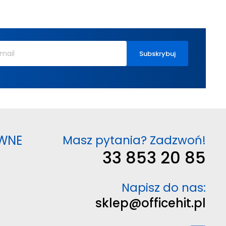
WNE
Masz pytania? Zadzwoń!
33 853 20 85
Napisz do nas:
sklep@officehit.pl