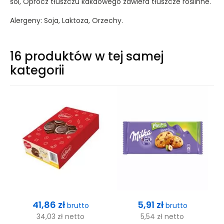
sól, Oprócz tłuszczu kakaowego zawiera tłuszcze roślinne.
Alergeny: Soja, Laktoza, Orzechy.
16 produktów w tej samej
kategorii
Cena
Cena
41,86 zł
5,91 zł
brutto
brutto
34,03 zł
netto
5,54 zł
netto