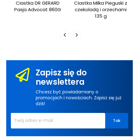
Ciastka DR GERARD
Ciastka Milka Pieguski z
g
Pasja Advocat 860G
czekoladą i orzechami
135 g
Zapisz się do
newslettera
Chcesz być powiadamiany o
promocjach i nowościach. Zapisz się już
dziś!