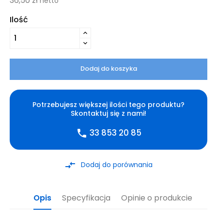
36,50 zł
netto
Ilość
Dodaj do koszyka
Potrzebujesz większej ilości tego produktu?
Skontaktuj się z nami!
33 853 20 85
phone
compare_arrows
Dodaj do porównania
Opis
Specyfikacja
Opinie o produkcie