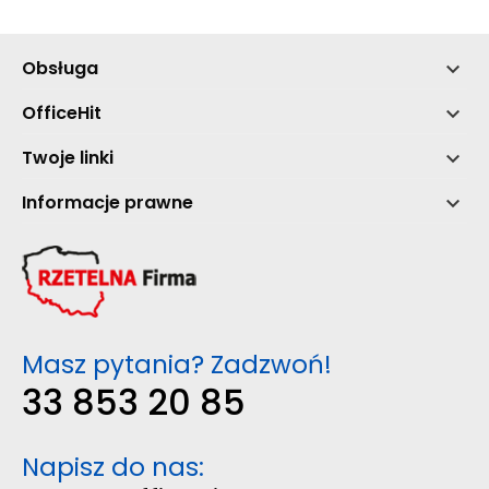
Obsługa

OfficeHit

Twoje linki

Informacje prawne

Masz pytania? Zadzwoń!
33 853 20 85
Napisz do nas: