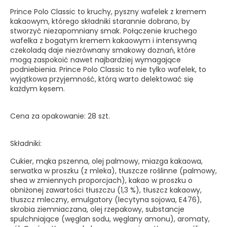
Prince Polo Classic to kruchy, pyszny wafelek z kremem
kakaowym, którego składniki starannie dobrano, by
stworzyć niezapomniany smak. Połączenie kruchego
wafelka z bogatym kremem kakaowym i intensywną
czekoladą daje niezrównany smakowy doznań, które
mogą zaspokoić nawet najbardziej wymagające
podniebienia. Prince Polo Classic to nie tylko wafelek, to
wyjątkowa przyjemność, którą warto delektować się
każdym kęsem.
Cena za opakowanie: 28 szt.
Składniki:
Cukier, mąka pszenna, olej palmowy, miazga kakaowa,
serwatka w proszku (z mleka), tłuszcze roślinne (palmowy,
shea w zmiennych proporcjach), kakao w proszku o
obniżonej zawartości tłuszczu (1,3 %), tłuszcz kakaowy,
tłuszcz mleczny, emulgatory (lecytyna sojowa, E476),
skrobia ziemniaczana, olej rzepakowy, substancje
spulchniające (węglan sodu, węglany amonu), aromaty,