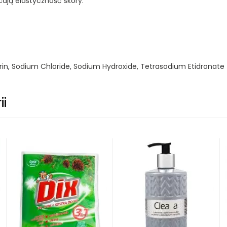
ają elastyczność skóry.
rin, Sodium Chloride, Sodium Hydroxide, Tetrasodium Etidronate
ii