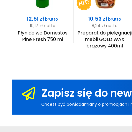
Cena
Cena
12,51 zł
10,53 zł
brutto
brutto
10,17 zł
netto
8,24 zł
netto
n
Płyn do wc Domestos
Preparat do pielęgnacji
0ml
Pine Fresh 750 ml
mebli GOLD WAX
brązowy 400ml
Zapisz się do new
Chcesz być powiadamiany o promocjach i now