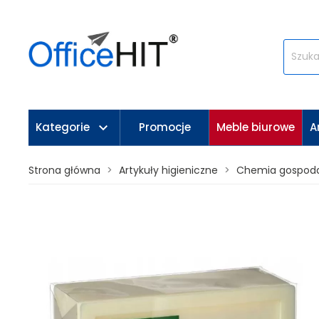
keyboard_arrow_down
Kategorie
Promocje
Meble biurowe
A
Strona główna
Artykuły higieniczne
Chemia gospod