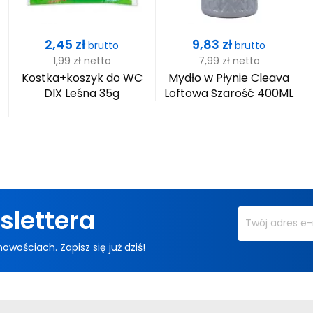
Cena
Cena
2,45 zł
9,83 zł
brutto
brutto
1,99 zł
netto
7,99 zł
netto
Kostka+koszyk do WC
Mydło w Płynie Cleava
DIX Leśna 35g
Loftowa Szarość 400ML
slettera
ościach. Zapisz się już dziś!