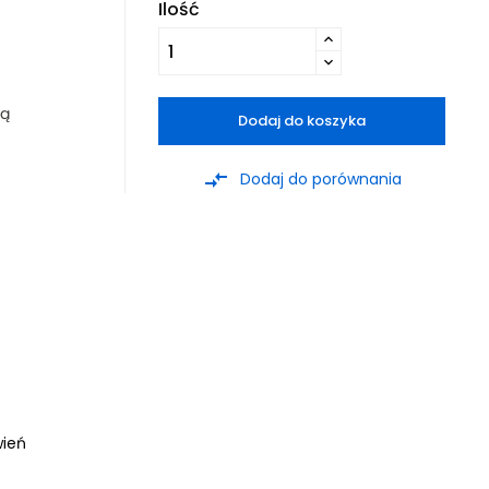
Ilość
ją
Dodaj do koszyka
compare_arrows
Dodaj do porównania
wień