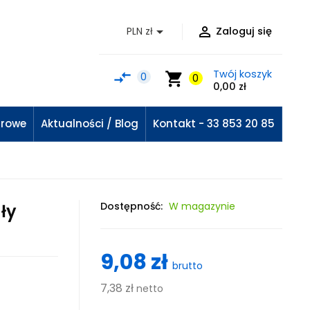


PLN zł
Zaloguj się
Twój koszyk
compare_arrows
shopping_cart
0
0
0,00 zł
urowe
Aktualności / Blog
Kontakt - 33 853 20 85
Dostępność:
W magazynie
ły
9,08 zł
brutto
7,38 zł
netto