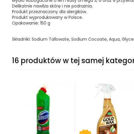
Mydło wzbogacone o len i kasy omega 3, 6 oraz 9 przywrac
Delikatnie nawilża skórę i nie podrażnia.
Produkt przeznaczony dla alergików.
Produkt wyprodukowany w Polsce.
Opakowanie: 150 g
Składniki: Sodium Tallowate, Sodium Cocoate, Aqua, Glyce
16 produktów w tej samej kategor