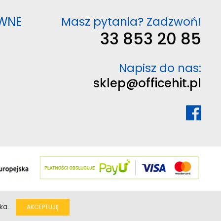
WNE
Masz pytania? Zadzwoń!
33 853 20 85
Napisz do nas:
sklep@officehit.pl
ka.
AKCEPTUJĘ