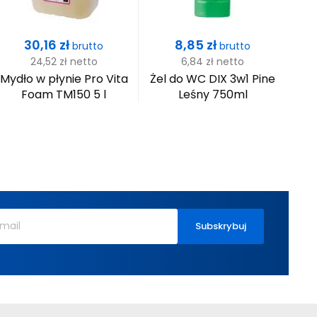
Cena
Cena
30,16 zł
8,85 zł
brutto
brutto
24,52 zł
netto
6,84 zł
netto
Mydło w płynie Pro Vita
Żel do WC DIX 3w1 Pine
M
Foam TM150 5 l
Leśny 750ml
M