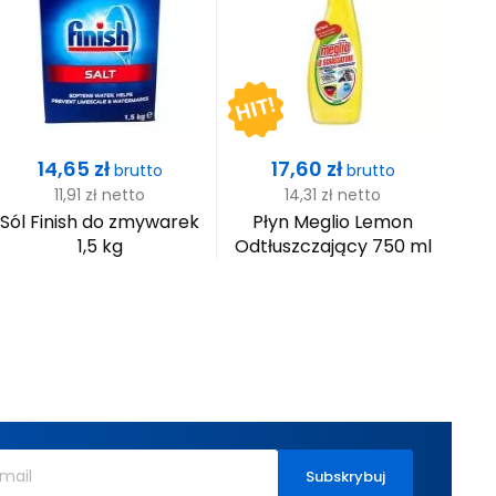
Cena
Cena
14,65 zł
17,60 zł
brutto
brutto
11,91 zł
netto
14,31 zł
netto
Sól Finish do zmywarek
Płyn Meglio Lemon
Pły
1,5 kg
Odtłuszczający 750 ml
zmy