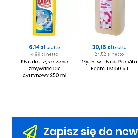
Cena
Cena
6,14 zł
30,16 zł
brutto
brutto
4,99 zł
netto
24,52 zł
netto
OX
Płyn do czyszczenia
Mydło w płynie Pro Vita
zmywarki Dix
Foam TM150 5 l
cytrynowy 250 ml
li
Zapisz się do new