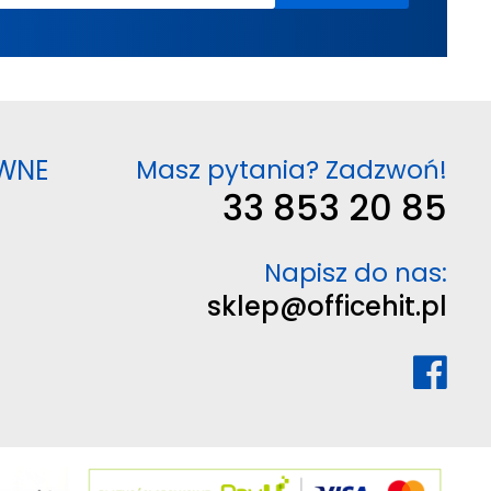
WNE
Masz pytania? Zadzwoń!
33 853 20 85
Napisz do nas:
sklep@officehit.pl