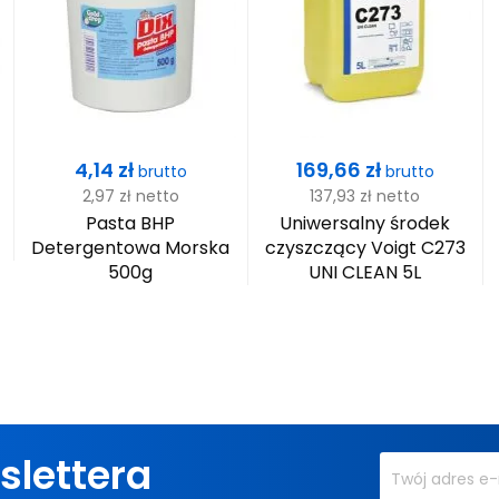
Cena
Cena
4,14 zł
169,66 zł
brutto
brutto
2,97 zł
netto
137,93 zł
netto
Pasta BHP
Uniwersalny środek
Detergentowa Morska
czyszczący Voigt C273
500g
UNI CLEAN 5L
slettera