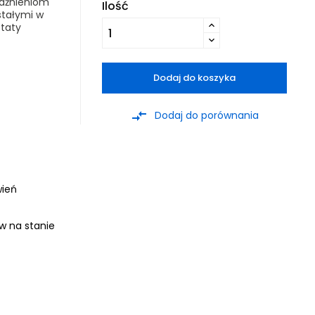
rażnieniom
Ilość
stałymi w
ztaty
Dodaj do koszyka
compare_arrows
Dodaj do porównania
wień
ów na stanie