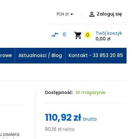


PLN zł
Zaloguj się
Twój koszyk
compare_arrows
shopping_cart
0
0
0,00 zł
urowe
Aktualności / Blog
Kontakt - 33 853 20 85
Dostępność:
W magazynie
110,92 zł
brutto
90,18 zł
netto
u zawiera