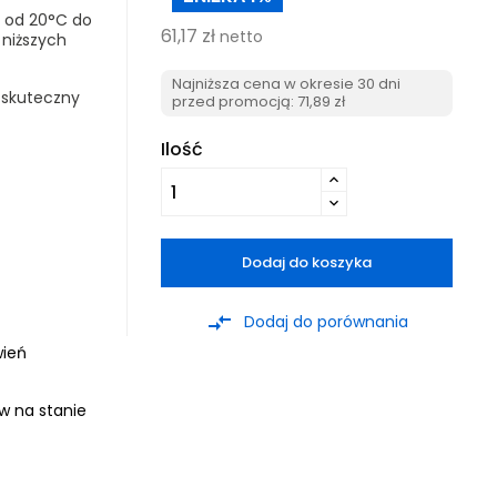
a od 20°C do
61,17 zł
netto
niższych
Najniższa cena w okresie 30 dni
 skuteczny
przed promocją:
71,89 zł
Ilość
Dodaj do koszyka
compare_arrows
Dodaj do porównania
wień
ów na stanie