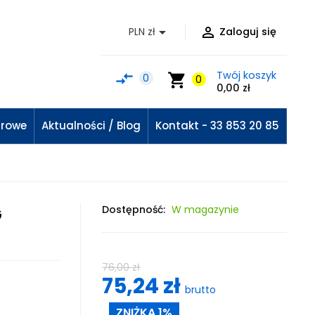


PLN zł
Zaloguj się
Twój koszyk
compare_arrows
shopping_cart
0
0
0,00 zł
urowe
Aktualności / Blog
Kontakt - 33 853 20 85
Dostępność:
W magazynie
G
76,00 zł
75,24 zł
brutto
ZNIŻKA 1%