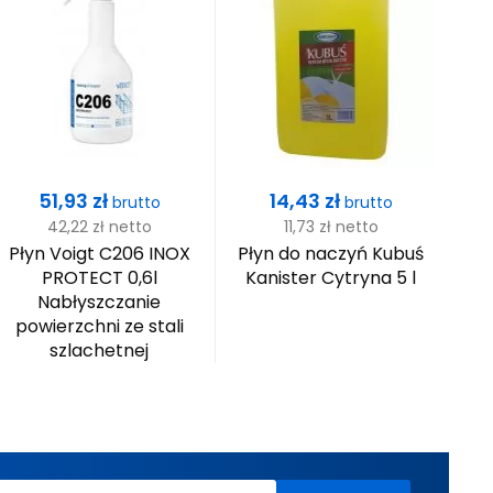
Cena
Cena
51,93 zł
14,43 zł
brutto
brutto
42,22 zł
netto
11,73 zł
netto
Płyn Voigt C206 INOX
Płyn do naczyń Kubuś
P
PROTECT 0,6l
Kanister Cytryna 5 l
pr
Nabłyszczanie
powierzchni ze stali
szlachetnej