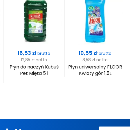
Cena
Cena
16,53 zł
10,55 zł
brutto
brutto
12,85 zł
netto
8,58 zł
netto
Płyn do naczyń Kubuś
Płyn uniwersalny FLOOR
Pet Mięta 5 l
Kwiaty gór 1,5L