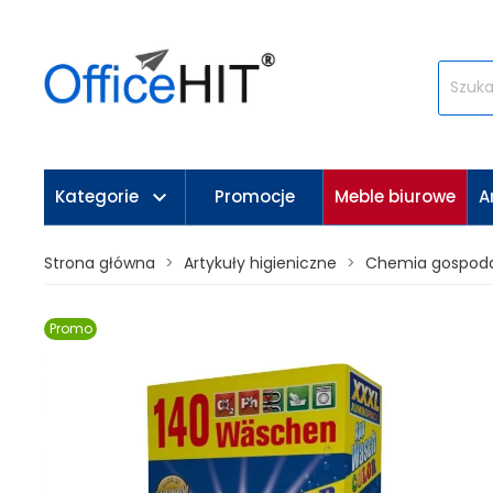
keyboard_arrow_down
Kategorie
Promocje
Meble biurowe
A
Strona główna
Artykuły higieniczne
Chemia gospod
Promo