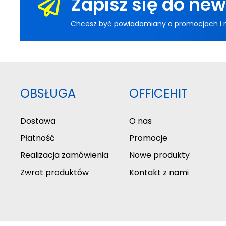
Zapisz się do new
Chcesz być powiadamiany o promocjach i now
OBSŁUGA
OFFICEHIT
Dostawa
O nas
Płatność
Promocje
Realizacja zamówienia
Nowe produkty
Zwrot produktów
Kontakt z nami