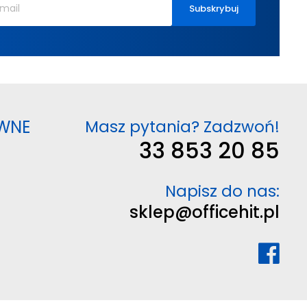
WNE
Masz pytania? Zadzwoń!
33 853 20 85
Napisz do nas:
sklep@officehit.pl