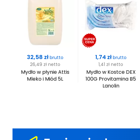
Cena
Cena
32,58 zł
1,74 zł
brutto
brutto
26,49 zł
netto
1,41 zł
netto
jax
Mydło w płynie Attis
Mydło w Kostce DEX
Mleko i Miód 5L
100G Provitamina B5
Lanolin