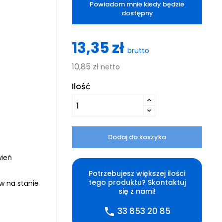
Powiadom mnie kiedy będzie
dostępny
13,35 zł
brutto
10,85 zł
netto
Ilość
Dodaj do koszyka
wień
Potrzebujesz większej ilości
tego produktu? Skontaktuj
ów na stanie
się z nami!
33 853 20 85
phone