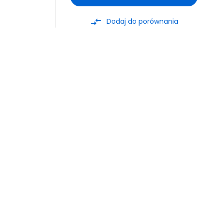
compare_arrows
Dodaj do porównania