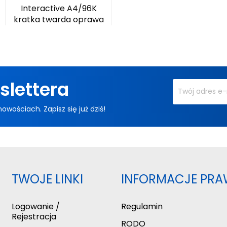
Interactive A4/96K
kratka twarda oprawa
slettera
ościach. Zapisz się już dziś!
TWOJE LINKI
INFORMACJE PRA
Logowanie /
Regulamin
Rejestracja
RODO