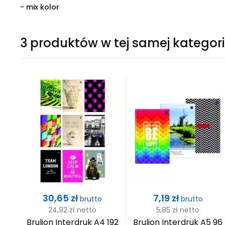
- mix kolor
3 produktów w tej samej kategori
Cena
Cena
30,65 zł
7,19 zł
brutto
brutto
24,92 zł
netto
5,85 zł
netto
Brulion Interdruk A4 192
Brulion Interdruk A5 96