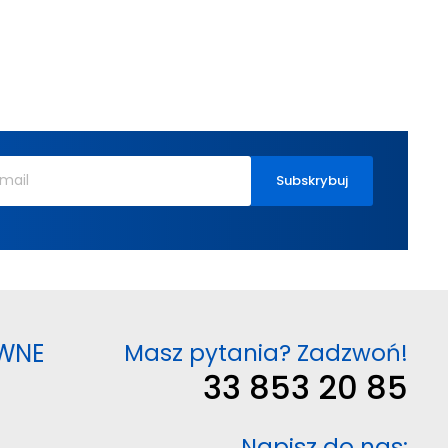
WNE
Masz pytania? Zadzwoń!
33 853 20 85
Napisz do nas: