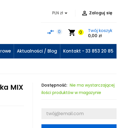


PLN zł
Zaloguj się
Twój koszyk
compare_arrows
shopping_cart
0
0
0,00 zł
urowe
Aktualności / Blog
Kontakt - 33 853 20 85
Dostępność:
Nie ma wystarczającej
tka MIX
ilości produktów w magazynie