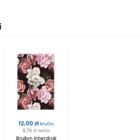
i
Cena
12,00 zł
brutto
9,76 zł
netto
Brulion Interdruk