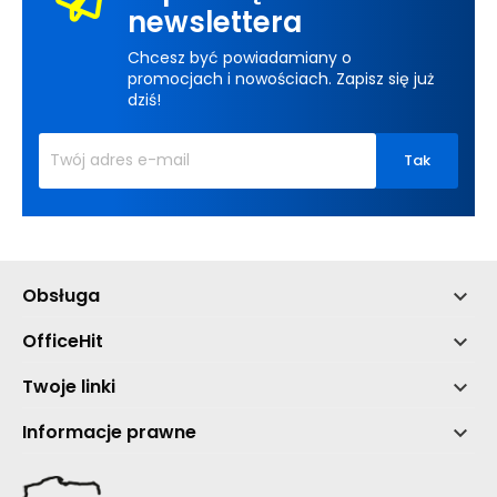
newslettera
Chcesz być powiadamiany o
promocjach i nowościach. Zapisz się już
dziś!
Obsługa

OfficeHit

Twoje linki

Informacje prawne
