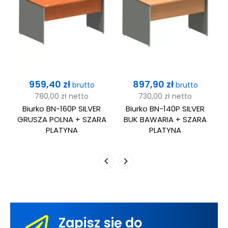
Cena
Cena
959,40 zł
897,90 zł
brutto
brutto
780,00 zł
netto
730,00 zł
netto
Biurko BN-160P SILVER
Biurko BN-140P SILVER
GRUSZA POLNA + SZARA
BUK BAWARIA + SZARA
PLATYNA
PLATYNA
Zapisz się do