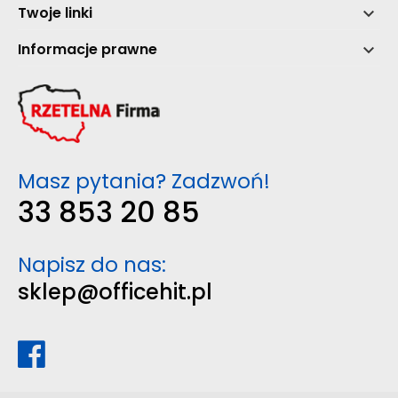
Twoje linki

Informacje prawne

Masz pytania? Zadzwoń!
33 853 20 85
Napisz do nas:
sklep@officehit.pl