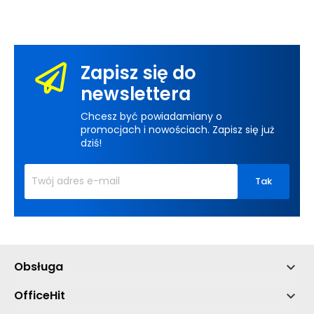
Zapisz się do
newslettera
Chcesz być powiadamiany o
promocjach i nowościach. Zapisz się już
dziś!
Obsługa

OfficeHit
