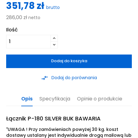
351,78 zł
brutto
286,00 zł
netto
Ilość
Dodaj do koszyka
compare_arrows
Dodaj do porównania
Opis
Specyfikacja
Opinie o produkcie
Łącznik P-180 SILVER BUK BAWARIA
"UWAGA ! Przy zamówieniach powyżej 30 kg. koszt
dostawy ustalany jest indywidualnie drogą mailową lub