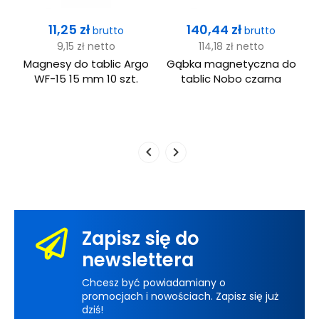
Cena
Cena
11,25 zł
140,44 zł
brutto
brutto
9,15 zł
netto
114,18 zł
netto
Magnesy do tablic Argo
Gąbka magnetyczna do
.
WF-15 15 mm 10 szt.
tablic Nobo czarna
Zapisz się do
newslettera
Chcesz być powiadamiany o
promocjach i nowościach. Zapisz się już
dziś!