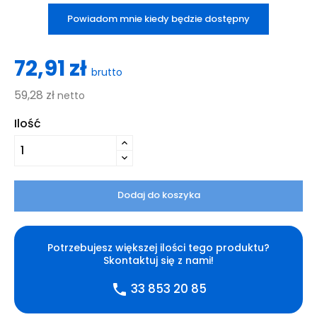
Powiadom mnie kiedy będzie dostępny
72,91 zł
brutto
59,28 zł
netto
Ilość
Dodaj do koszyka
Potrzebujesz większej ilości tego produktu?
Skontaktuj się z nami!
33 853 20 85
phone