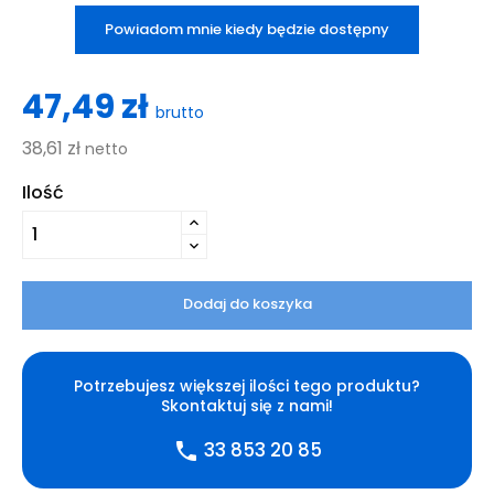
Powiadom mnie kiedy będzie dostępny
47,49 zł
brutto
38,61 zł
netto
Ilość
Dodaj do koszyka
Potrzebujesz większej ilości tego produktu?
Skontaktuj się z nami!
33 853 20 85
phone