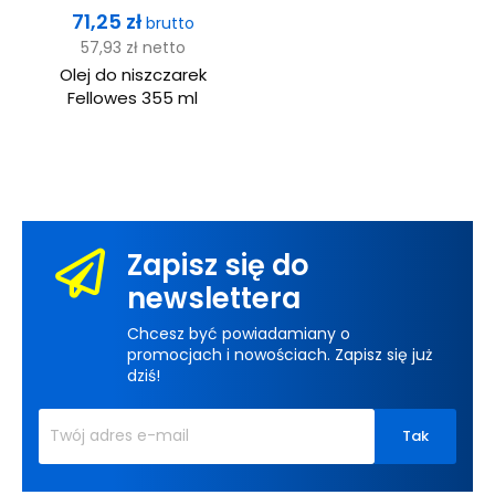
Cena
71,25 zł
brutto
57,93 zł
netto
Olej do niszczarek
Fellowes 355 ml
Zapisz się do
newslettera
Chcesz być powiadamiany o
promocjach i nowościach. Zapisz się już
dziś!