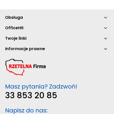
Obsługa

OfficeHit

Twoje linki

Informacje prawne

Masz pytania? Zadzwoń!
33 853 20 85
Napisz do nas: